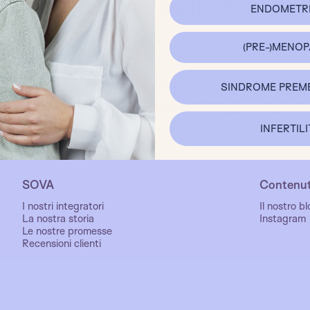
Unisciti a noi su Instagram
ENDOMETRI
(PRE-)MENO
SINDROME PREM
CONSIGLIATI DAGLI ESPERTI
I nostri integratori sono raccomandati da ginecologi,
Ha
endocrinologi e dietisti.
INFERTILI
SOVA
Contenut
I nostri integratori
Il nostro b
La nostra storia
Instagram
Le nostre promesse
Recensioni clienti