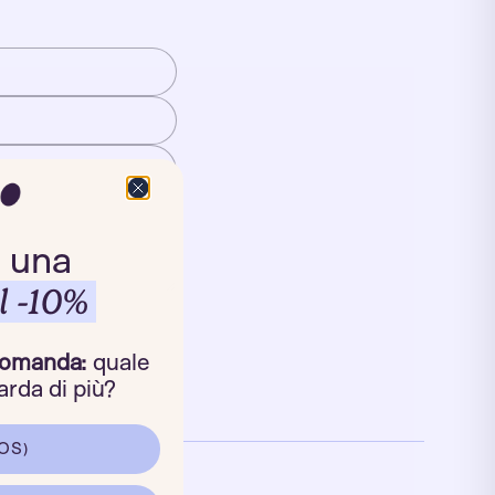
 una
l -10%
domanda:
quale
rda di più?
OS)