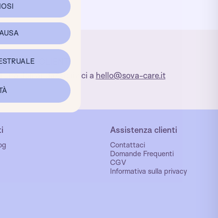
OSI
PAUSA
ESTRUALE
SERVIZIO CLIENTI
i una domanda? Scrivici a
hello@sova-care.it
TÀ
i
Assistenza clienti
log
Contattaci
Domande Frequenti
CGV
Informativa sulla privacy